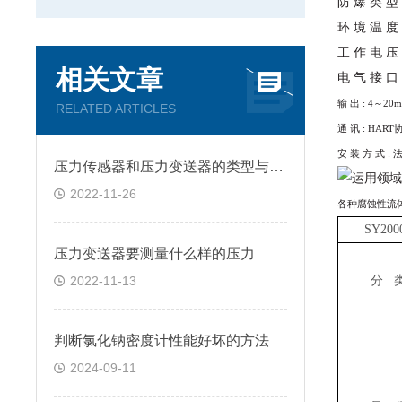
防 爆 类 型
环 境 温 度
工 作 电 
相关文章
电 气 接 口
输 出 : 4～2
RELATED ARTICLES
通 讯 : HART
安 装 方 式 :
压力传感器和压力变送器的类型与使用范围
2022-11-26
各种腐蚀性流
SY200
压力变送器要测量什么样的压力
2022-11-13
分 
判断氯化钠密度计性能好坏的方法
2024-09-11