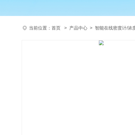
当前位置：
首页
>
产品中心
>
智能在线密度计/浓