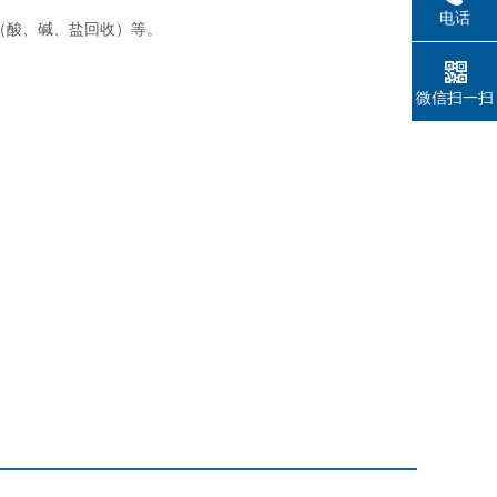
电话
（酸、碱、盐回收）等。
微信扫一扫