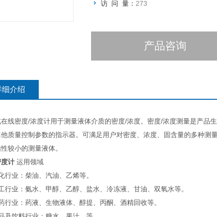
访 问 量：
273
产品咨询
详细介绍
式在线密度/浓度计用于测量液体介质的密度/浓度。密度/浓度测量是产品
其他质量控制参数的指示器。可满足用户对密度、浓度、固含量的多种测量
粘性较小的测量液体。
密度计
运用领域
石化行业：柴油、汽油、乙烯等。
化工行业：氨水、甲醇、乙醇、盐水、冷冻液、甘油、双氧水等。
制药行业：药液、生物液体、醇提、丙酮、酒精回收等。
食品及饮料行业：糖水、果汁、等。