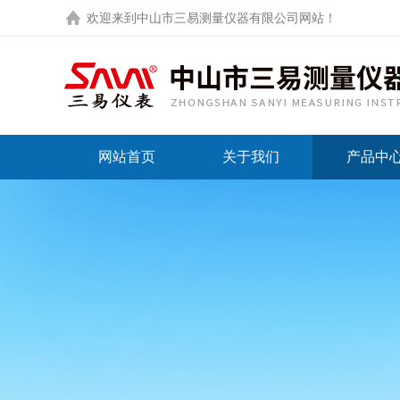
欢迎来到
中山市三易测量仪器有限公司网站
！
网站首页
关于我们
产品中