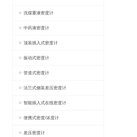
洗煤重液密度计
中药液密度计
顶装插入式密度计
振动式密度计
管道式密度计
法兰式侧装差压密度计
智能插入式在线密度计
便携式密度/浓度计
差压密度计