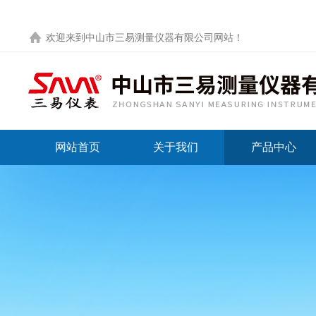
欢迎来到
中山市三易测量仪器有限公司网站
！
网站首页
关于我们
产品中心